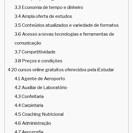
3.3
Economia de tempo e dinheiro
3.4
Ampla oferta de estudos
3.5
Conteúdos atualizados e variedade de formatos
3.6
Acesso a novas tecnologias e ferramentas de
comunicação
3.7
Competitividade
3.8
Preços e condições
4
20 cursos online gratuitos oferecidos pela iEstudar
4.1
Agente de Aeroporto
4.2
Auxiliar de Laboratório
4.3
Confeitaria
4.4
Carpintaria
4.5
Coaching Nutricional
4.6
Administração
4.7
Aerografia