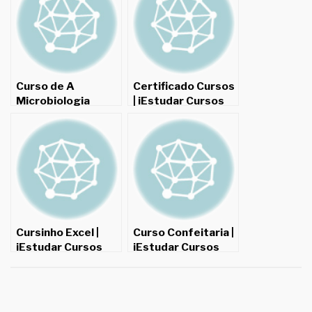
Curso de A
Certificado Cursos
Microbiologia
| iEstudar Cursos
Ambiental Online
Online – Cursos
Grátis com opção
Online Grátis com
de certificado para
certificado para
imprimir
imprimir
Cursinho Excel |
Curso Confeitaria |
iEstudar Cursos
iEstudar Cursos
Online – Cursos
Online – Cursos
Online Grátis com
Online Grátis com
certificado para
certificado para
imprimir
imprimir