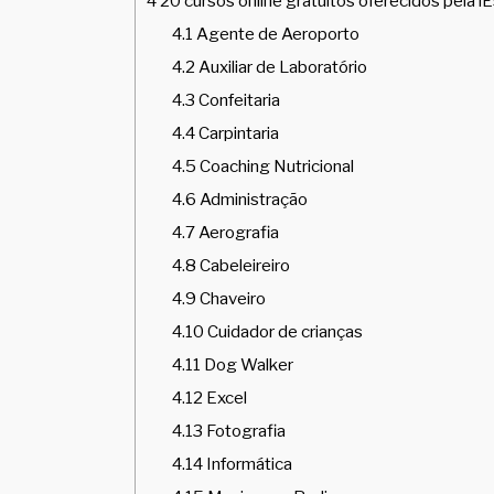
4
20 cursos online gratuitos oferecidos pela i
4.1
Agente de Aeroporto
4.2
Auxiliar de Laboratório
4.3
Confeitaria
4.4
Carpintaria
4.5
Coaching Nutricional
4.6
Administração
4.7
Aerografia
4.8
Cabeleireiro
4.9
Chaveiro
4.10
Cuidador de crianças
4.11
Dog Walker
4.12
Excel
4.13
Fotografia
4.14
Informática