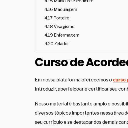
4.15
Manicure e Pedicure
4.16
Maquiagem
4.17
Porteiro
4.18
Visagismo
4.19
Enfermagem
4.20
Zelador
Curso de Acordeo
Em nossa plataforma oferecemos o
curso 
introduzir, aperfeiçoar e certificar seu c
Nosso material é bastante amplo e possibil
diversos tópicos importantes nessa área de
seu currículo e se destacar dos demais ca