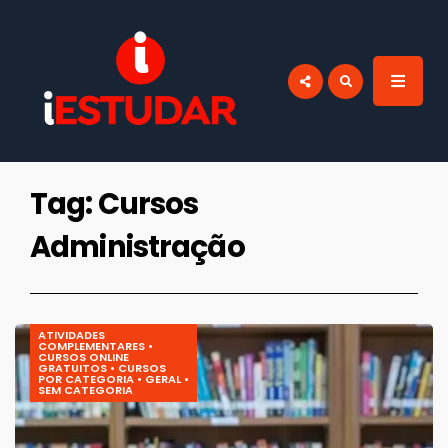
por:
BLOG IESTUDAR
Blog do iEstudar Cursos Online. Cursos
online grátis com certificado válido em
todo Brasil!
Tag: Cursos
Administração
ATIVIDADES
COMPLEMENTARES
•
CURSOS ONLINE
GRATUITOS
•
CURSOS
POR CATEGORIA
•
GERAL
•
SEM CATEGORIA