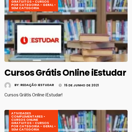
GRATUITOS
•
CURSOS
POR CATEGORIA
•
GERAL
•
SEM CATEGORIA
Cursos Grátis Online iEstudar
BY:
REDAÇÃO IESTUDAR
15 DE JUNHO DE 2021
Cursos Grátis Online iEstudar!
ATIVIDADES
COMPLEMENTARES
•
CURSOS ONLINE
GRATUITOS
•
CURSOS
POR CATEGORIA
•
GERAL
•
SEM CATEGORIA