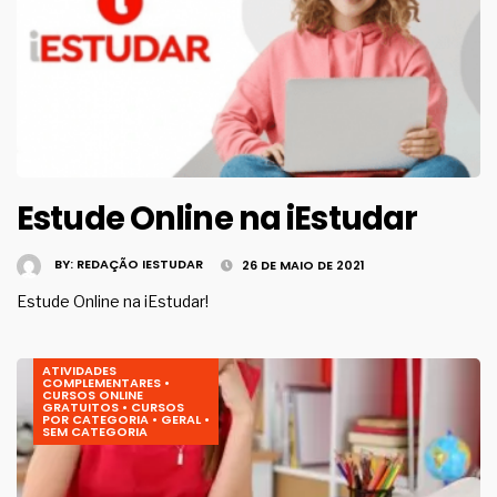
Estude Online na iEstudar
BY:
REDAÇÃO IESTUDAR
26 DE MAIO DE 2021
Estude Online na iEstudar!
ATIVIDADES
COMPLEMENTARES
•
CURSOS ONLINE
GRATUITOS
•
CURSOS
POR CATEGORIA
•
GERAL
•
SEM CATEGORIA