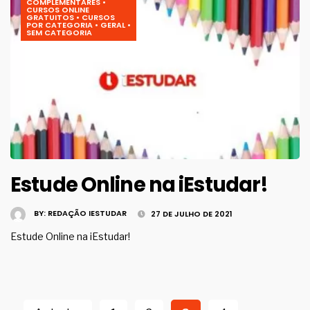
COMPLEMENTARES
•
CURSOS ONLINE
GRATUITOS
•
CURSOS
POR CATEGORIA
•
GERAL
•
SEM CATEGORIA
Estude Online na iEstudar!
BY:
REDAÇÃO IESTUDAR
27 DE JULHO DE 2021
Estude Online na iEstudar!
Navegação