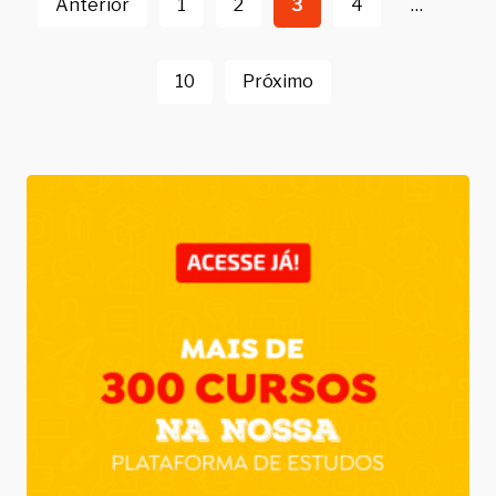
por
Anterior
1
2
3
4
…
posts
10
Próximo