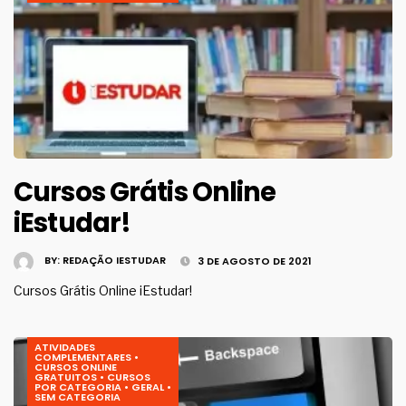
Cursos Grátis Online
iEstudar!
BY:
REDAÇÃO IESTUDAR
3 DE AGOSTO DE 2021
Cursos Grátis Online iEstudar!
ATIVIDADES
COMPLEMENTARES
•
CURSOS ONLINE
GRATUITOS
•
CURSOS
POR CATEGORIA
•
GERAL
•
SEM CATEGORIA