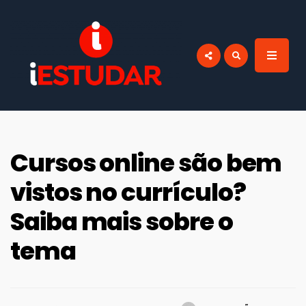
por:
BLOG IESTUDAR
Blog do iEstudar Cursos Online. Cursos
online grátis com certificado válido em
todo Brasil!
Cursos online são bem
vistos no currículo?
Saiba mais sobre o
tema