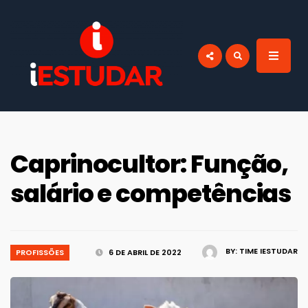
por:
BLOG IESTUDAR
Blog do iEstudar Cursos Online. Cursos
online grátis com certificado válido em
todo Brasil!
Caprinocultor: Função,
salário e competências
BY:
TIME IESTUDAR
PROFISSÕES
6 DE ABRIL DE 2022