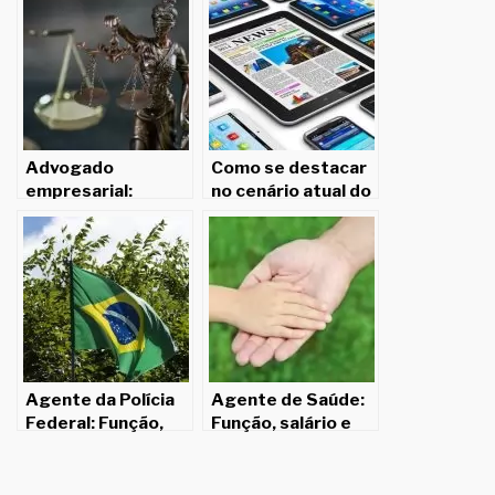
Advogado
Como se destacar
empresarial:
no cenário atual do
Função, salário e
Brasil: Por que
competências.
cursos online
gratuitos e uma
opção
Agente da Polícia
Agente de Saúde:
Federal: Função,
Função, salário e
salário e
competências.
competências.