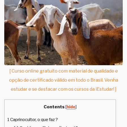
[ Curso online gratuito com material de qualidade e
opção de certificado válido em todo o Brasil. Venha
estudar e se destacar com os cursos da iEstudar! ]
Contents
[
hide
]
1
Caprinocultor, o que faz ?