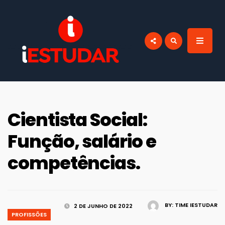
por:
BLOG IESTUDAR
Blog do iEstudar Cursos Online. Cursos
online grátis com certificado válido em
todo Brasil!
Cientista Social:
Função, salário e
competências.
BY:
TIME IESTUDAR
2 DE JUNHO DE 2022
PROFISSÕES