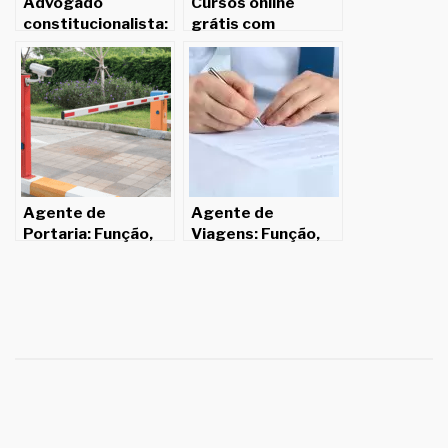
Advogado
Cursos online
constitucionalista:
grátis com
Função, salário e
certificado: 6 dicas
competências.
para concorrer a
uma oportunidade
Agente de
Agente de
Portaria: Função,
Viagens: Função,
salário e
salário e
competências.
competências.