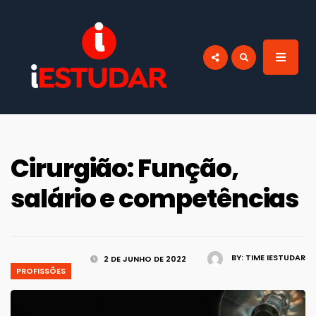
por:
BLOG IESTUDAR
Blog do iEstudar Cursos Online. Cursos
online grátis com certificado válido em
todo Brasil!
Cirurgião: Função,
salário e competências
BY:
TIME IESTUDAR
2 DE JUNHO DE 2022
PROFISSÕES