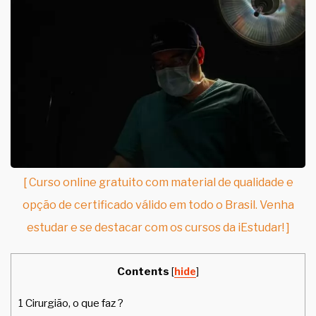
[ Curso online gratuito com material de qualidade e
opção de certificado válido em todo o Brasil. Venha
estudar e se destacar com os cursos da iEstudar! ]
Contents
[
hide
]
1
Cirurgião, o que faz ?