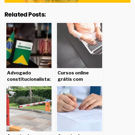
Related Posts:
Advogado
Cursos online
constitucionalista:
grátis com
Função, salário e
certificado: 6 dicas
competências.
para concorrer a
uma oportunidade