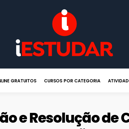
po
BLOG IESTUDAR
Blog do iEstudar Cursos Online. Cursos online grátis com certificado
válido em todo Brasil!
LINE GRATUITOS
CURSOS POR CATEGORIA
ATIVIDA
ão e Resolução de C