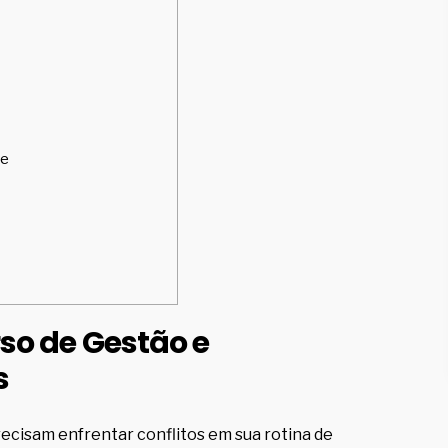
te
rso de
Gestão e
s
recisam enfrentar conflitos em sua rotina de