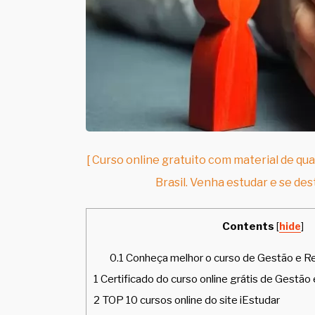
[ Curso online gratuito com material de qua
Brasil. Venha estudar e se des
Contents
[
hide
]
0.1
Conheça melhor o curso de Gestão e Re
1
Certificado do curso online grátis de Gestão
2
TOP 10 cursos online do site iEstudar