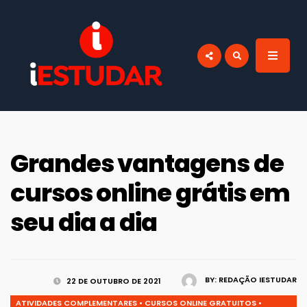
por:
BLOG IESTUDAR
Blog do iEstudar Cursos Online. Cursos
online grátis com certificado válido em
todo Brasil!
Grandes vantagens de
cursos online grátis em
seu dia a dia
BY:
REDAÇÃO IESTUDAR
22 DE OUTUBRO DE 2021
ATIVIDADES COMPLEMENTARES
•
CURSOS ONLINE GRATUITOS
•