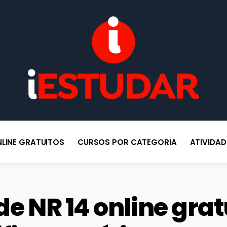
po
BLOG IESTUDAR
Blog do iEstudar Cursos Online. Cursos online grátis com certificado
válido em todo Brasil!
LINE GRATUITOS
CURSOS POR CATEGORIA
ATIVIDA
de NR 14 online gra