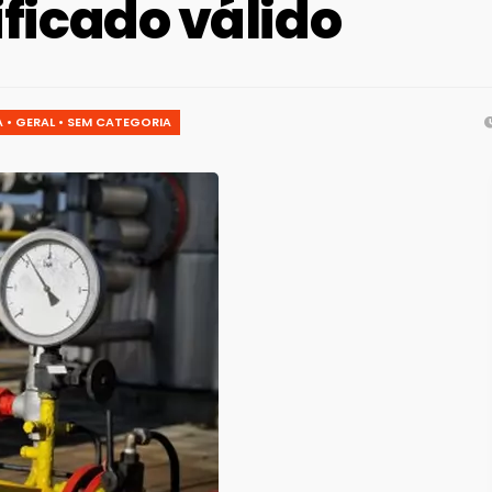
ificado válido
A
•
GERAL
•
SEM CATEGORIA