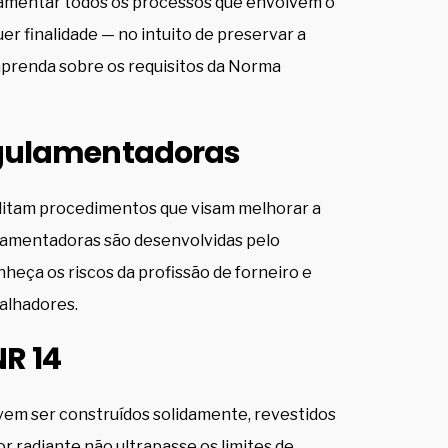
lamentar todos os processos que envolvem o
er finalidade — no intuito de preservar a
aprenda sobre os requisitos da Norma
gulamentadoras
ditam procedimentos que visam melhorar a
lamentadoras são desenvolvidas pelo
heça os riscos da profissão de forneiro e
balhadores.
NR 14
devem ser construídos solidamente, revestidos
or radiante não ultrapasse os limites de