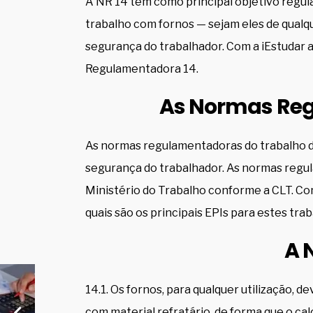
A NR 14 tem como principal objetivo regu
trabalho com fornos — sejam eles de qualqu
segurança do trabalhador. Com a iEstudar 
Regulamentadora 14.
As Normas Re
As normas regulamentadoras do trabalho 
segurança do trabalhador. As normas regu
Ministério do Trabalho conforme a CLT. Con
quais são os principais EPIs para estes tra
A 
14.1. Os fornos, para qualquer utilização, 
com material refratário, de forma que o cal