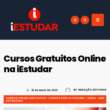
por:
BLOG IESTUDAR
Blog do iEstudar Cursos Online. Cursos
online grátis com certificado válido em
todo Brasil!
Cursos Gratuitos Online
na iEstudar
BY:
REDAÇÃO IESTUDAR
31 DE MAIO DE 2021
CURSOS ONLINE GRATUITOS
•
CURSOS POR CATEGORIA
•
GERAL
•
SEM
CATEGORIA