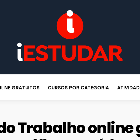
po
BLOG IESTUDAR
Blog do iEstudar Cursos Online. Cursos online grátis com certificado
válido em todo Brasil!
LINE GRATUITOS
CURSOS POR CATEGORIA
ATIVIDA
do Trabalho online 