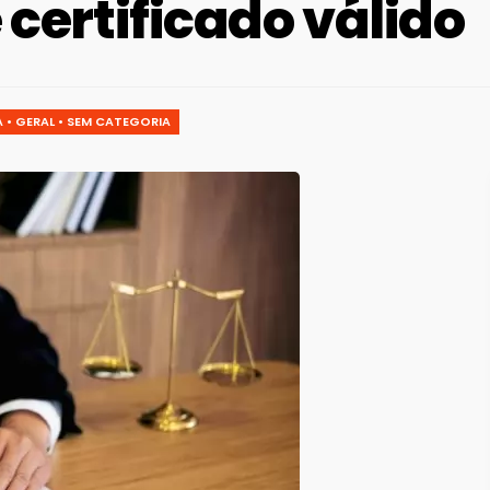
certificado válido
A
•
GERAL
•
SEM CATEGORIA