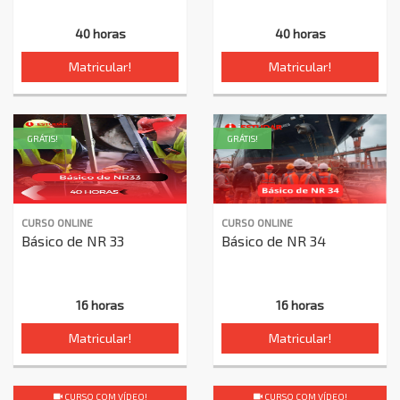
40 horas
40 horas
Matricular!
Matricular!
GRÁTIS!
GRÁTIS!
CURSO ONLINE
CURSO ONLINE
Básico de NR 33
Básico de NR 34
16 horas
16 horas
Matricular!
Matricular!
CURSO COM VÍDEO!
CURSO COM VÍDEO!