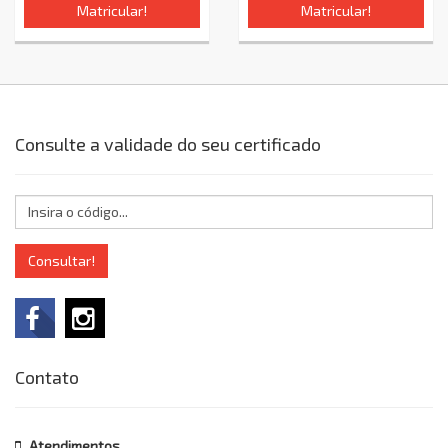
Matricular!
Matricular!
Consulte a validade do seu certificado
Consultar!
Contato
Atendimentos