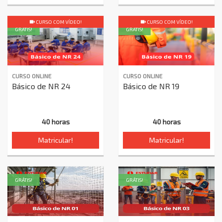
CURSO COM VÍDEO!
CURSO COM VÍDEO!
GRÁTIS!
GRÁTIS!
CURSO ONLINE
CURSO ONLINE
Básico de NR 24
Básico de NR 19
40 horas
40 horas
Matricular!
Matricular!
GRÁTIS!
GRÁTIS!