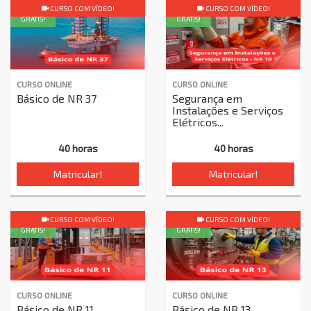
CURSO COM VÍDEO!
CURSO COM VÍDEO!
GRÁTIS!
GRÁTIS!
CURSO ONLINE
CURSO ONLINE
Básico de NR 37
Segurança em
Instalações e Serviços
Elétricos...
40 horas
40 horas
Matricular!
Matricular!
CURSO COM VÍDEO!
CURSO COM VÍDEO!
GRÁTIS!
GRÁTIS!
CURSO ONLINE
CURSO ONLINE
Básico de NR 11
Básico de NR 13