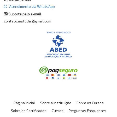
Atendimento via WhatsApp
Suporte pelo e-mail
contato.iestudar@gmail.com
Página Inicial
Sobre a Instituição
Sobre os Cursos
Sobre os Certificados
Cursos
Perguntas Frequentes