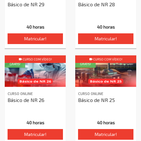
Básico de NR 29
Básico de NR 28
40 horas
40 horas
Matricular!
Matricular!
CURSO COM VÍDEO!
CURSO COM VÍDEO!
GRÁTIS!
GRÁTIS!
CURSO ONLINE
CURSO ONLINE
Básico de NR 26
Básico de NR 25
40 horas
40 horas
Matricular!
Matricular!