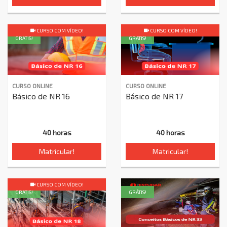
CURSO COM VÍDEO!
CURSO COM VÍDEO!
GRÁTIS!
GRÁTIS!
CURSO ONLINE
CURSO ONLINE
Básico de NR 16
Básico de NR 17
40 horas
40 horas
Matricular!
Matricular!
CURSO COM VÍDEO!
GRÁTIS!
GRÁTIS!