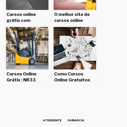
Cursos online
O melhor site de
grátis com
cursos online
certificado: 6 dicas
gratuitos de 2022
para concorrer a
uma oportunidade
Cursos Online
Como Cursos
Grátis : NR33
Online Gratuitos
Estão Tornando o
Conhecimento
Mais Acessível
ATENDENTE
FARMÁCIA