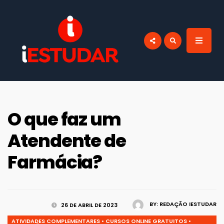
por:
BLOG IESTUDAR
Blog do iEstudar Cursos Online. Cursos
online grátis com certificado válido em
todo Brasil!
O que faz um
Atendente de
Farmácia?
BY:
REDAÇÃO IESTUDAR
26 DE ABRIL DE 2023
ATIVIDADES COMPLEMENTARES
•
CURSOS ONLINE GRATUITOS
•