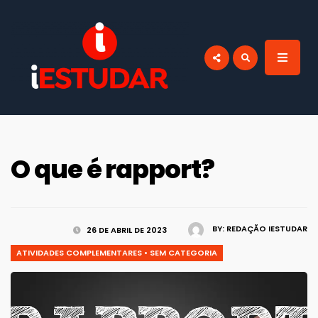
por:
BLOG IESTUDAR
Blog do iEstudar Cursos Online. Cursos
online grátis com certificado válido em
todo Brasil!
O que é rapport?
BY:
REDAÇÃO IESTUDAR
26 DE ABRIL DE 2023
ATIVIDADES COMPLEMENTARES
•
SEM CATEGORIA