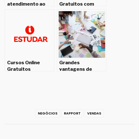
atendimento ao
Gratuitos com
cliente:
Certificado para
estratégias para
Imprimir!
vendedores
Cursos Online
Grandes
Gratuitos
vantagens de
cursos online
grátis em seu dia a
dia
NEGÓCIOS
RAPPORT
VENDAS