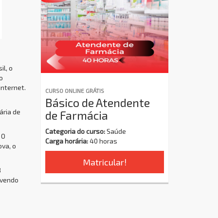
il, o
o
internet.
CURSO ONLINE GRÁTIS
Básico de Atendente
ária de
de Farmácia
Categoria do curso:
Saúde
 O
Carga horária:
40 horas
ova, o
Matricular!
8
ovendo