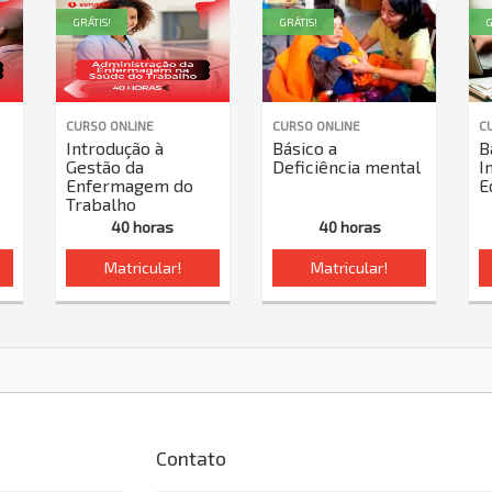
GRÁTIS!
GRÁTIS!
G
CURSO ONLINE
CURSO ONLINE
C
Introdução à
Básico a
B
Gestão da
Deficiência mental
I
Enfermagem do
E
Trabalho
40 horas
40 horas
Matricular!
Matricular!
Contato