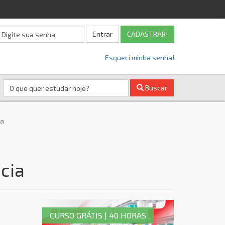
Entrar
CADASTRAR!
Esqueci minha senha!
Buscar
ia
cia
CURSO GRÁTIS | 40 HORAS