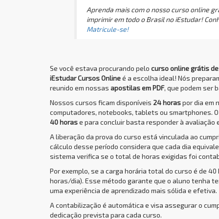
Aprenda mais com o nosso curso online grá
imprimir em todo o Brasil no iEstudar! Co
Matricule-se!
Se você estava procurando pelo
curso online grátis d
iEstudar Cursos Online
é a escolha ideal! Nós prepar
reunido em nossas
apostilas em PDF
, que podem ser b
Nossos cursos ficam disponíveis
24 horas
por dia em 
computadores, notebooks, tablets ou smartphones. 
40 horas
e para concluir basta responder à avaliação 
A liberação da prova do curso está vinculada ao cump
cálculo desse período considera que cada dia equivale 
sistema verifica se o total de horas exigidas foi conta
Por exemplo, se a carga horária total do curso é de 40
horas/dia). Esse método garante que o aluno tenha t
uma experiência de aprendizado mais sólida e efetiva.
A contabilização é automática e visa assegurar o cum
dedicação prevista para cada curso.