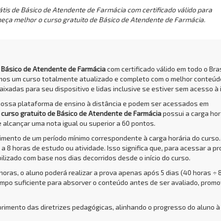
tis de Básico de Atendente de Farmácia com certificado válido para
nheça melhor o curso gratuito de Básico de Atendente de Farmácia.
e Básico de Atendente de Farmácia
com certificado válido em todo o Bras
amos um curso totalmente atualizado e completo com o melhor conteúd
aixadas para seu dispositivo e lidas inclusive se estiver sem acesso à 
nossa plataforma de ensino à distância e podem ser acessados em
O
curso gratuito de Básico de Atendente de Farmácia
possui a carga hor
e alcançar uma nota igual ou superior a 60 pontos.
rimento de um período mínimo correspondente à carga horária do curso.
a 8 horas de estudo ou atividade. Isso significa que, para acessar a pr
bilizado com base nos dias decorridos desde o início do curso.
 horas, o aluno poderá realizar a prova apenas após 5 dias (40 horas ÷ 
empo suficiente para absorver o conteúdo antes de ser avaliado, prom
primento das diretrizes pedagógicas, alinhando o progresso do aluno à