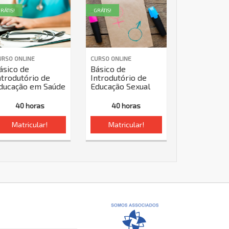
RÁTIS!
GRÁTIS!
URSO ONLINE
CURSO ONLINE
ásico de
Básico de
ntrodutório de
Introdutório de
ducação em Saúde
Educação Sexual
40 horas
40 horas
Matricular!
Matricular!