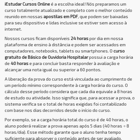
iEstudar Cursos Online
é a escolha ideal! Nós preparamos um
curso totalmente atualizado e completo com o melhor conteúdo
reunido em nossas
apostilas em PDF
, que podem ser baixadas
para seu dispositivo e lidas inclusive se estiver sem acesso à
internet.
Nossos cursos ficam disponíveis
24 horas
por dia em nossa
plataforma de ensino à distância e podem ser acessados em
computadores, notebooks, tablets ou smartphones. O
curso
gratuito de Básico de Ouvidoria Hospitalar
possui a carga horária
de
40 horas
e para concluir basta responder à avaliação e
alcançar uma nota igual ou superior a 60 pontos.
A liberação da prova do curso está vinculada ao cumprimento de
um período mínimo correspondente à carga horária do curso. O
cálculo desse período considera que cada dia equivale a 8 horas
de estudo ou atividade. Isso significa que, para acessar a prova, o
sistema verifica se o total de horas exigidas foi contabilizado
com base nos dias decorridos desde o início do curso.
Por exemplo, se a carga horária total do curso é de 40 horas, o
aluno poderá realizar a prova apenas após 5 dias (40 horas ÷ 8
horas/dia). Esse método garante que o aluno tenha tempo
suficiente para absorver o conteúdo antes de ser avaliado,