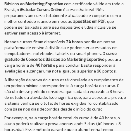
Básicos ao Marketing Esportivo
com certificado válido em todo o
Brasil, o
iEstudar Cursos Online
é a escolha ideal! Nós
preparamos um curso totalmente atualizado e completo com o
melhor conteúdo reunido em nossas
apostilas em PDF
, que
podem ser baixadas para seu dispositivo e lidas inclusive se
estiver sem acesso à internet.
Nossos cursos ficam disponíveis
24 horas
por dia em nossa
plataforma de ensino à distância e podem ser acessados em
computadores, notebooks, tablets ou smartphones. O
curso
gratuito de Conceitos Básicos ao Marketing Esportivo
possui a
carga horária de
40 horas
e para concluir basta responder à
avaliação e alcançar uma nota igual ou superior a 60 pontos.
A liberação da prova do curso está vinculada ao cumprimento de
um período mínimo correspondente à carga horária do curso. O
cálculo desse período considera que cada dia equivale a 8 horas
de estudo ou atividade. Isso significa que, para acessar a prova, o
sistema verifica se o total de horas exigidas foi contabilizado
com base nos dias decorridos desde o início do curso.
Por exemplo, se a carga horária total do curso é de 40 horas, o
aluno poderá realizar a prova apenas após 5 dias (40 horas ÷ 8
horas/dia). Esse método garante que o aluno tenha tempo