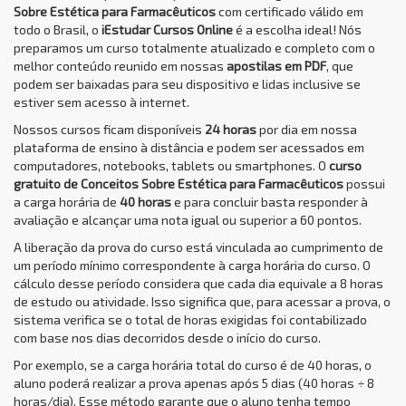
Sobre Estética para Farmacêuticos
com certificado válido em
todo o Brasil, o
iEstudar Cursos Online
é a escolha ideal! Nós
preparamos um curso totalmente atualizado e completo com o
melhor conteúdo reunido em nossas
apostilas em PDF
, que
podem ser baixadas para seu dispositivo e lidas inclusive se
estiver sem acesso à internet.
Nossos cursos ficam disponíveis
24 horas
por dia em nossa
plataforma de ensino à distância e podem ser acessados em
computadores, notebooks, tablets ou smartphones. O
curso
gratuito de Conceitos Sobre Estética para Farmacêuticos
possui
a carga horária de
40 horas
e para concluir basta responder à
avaliação e alcançar uma nota igual ou superior a 60 pontos.
A liberação da prova do curso está vinculada ao cumprimento de
um período mínimo correspondente à carga horária do curso. O
cálculo desse período considera que cada dia equivale a 8 horas
de estudo ou atividade. Isso significa que, para acessar a prova, o
sistema verifica se o total de horas exigidas foi contabilizado
com base nos dias decorridos desde o início do curso.
Por exemplo, se a carga horária total do curso é de 40 horas, o
aluno poderá realizar a prova apenas após 5 dias (40 horas ÷ 8
horas/dia). Esse método garante que o aluno tenha tempo