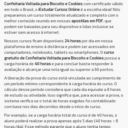
Confeitaria Voltada para Biscoito e Cookies
com certificado válido
em todo o Brasil, o
iEstudar Cursos Online
é a escolha ideal! Nós
preparamos um curso totalmente atualizado e completo com o
melhor conteúdo reunido em nossas
apostilas em PDF
, que
podem ser baixadas para seu dispositivo e lidas inclusive se
estiver sem acesso à internet.
Nossos cursos ficam disponíveis
24 horas
por dia em nossa
plataforma de ensino à distância e podem ser acessados em
computadores, notebooks, tablets ou smartphones. O
curso
gratuito de Confeitaria Voltada para Biscoito e Cookies
possui a
carga horária de
40 horas
e para concluir basta responder à
avaliação e alcançar uma nota igual ou superior a 60 pontos.
A liberação da prova do curso está vinculada ao cumprimento de
um período mínimo correspondente à carga horária do curso. O
cálculo desse período considera que cada dia equivale a 8 horas
de estudo ou atividade. Isso significa que, para acessar a prova, o
sistema verifica se o total de horas exigidas foi contabilizado
com base nos dias decorridos desde o início do curso.
Por exemplo, se a carga horária total do curso é de 40 horas, o
aluno poderá realizar a prova apenas após 5 dias (40 horas ÷ 8
horas/dia). Esse método garante que o aluno tenha tempo