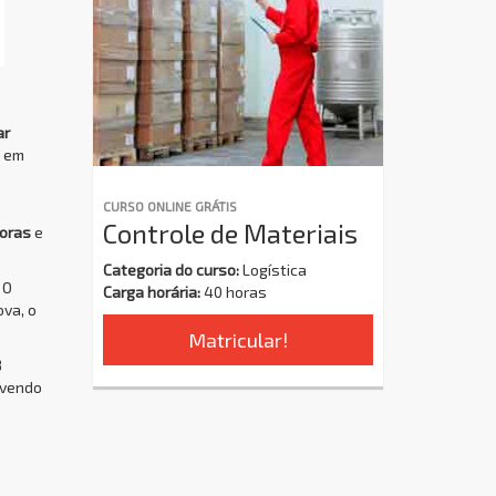
ar
o em
CURSO ONLINE GRÁTIS
Controle de Materiais
oras
e
Categoria do curso:
Logística
 O
Carga horária:
40 horas
ova, o
Matricular!
8
ovendo