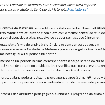
is de Controle de Materiais com certificado válido para imprimir
or o curso gratuito de Controle de Materiais.
Matricule-se!
e Controle de Materiais
com certificado válido em todo o Brasil, o
iEstud
urso totalmente atualizado e completo com o melhor conteúdo reunid
 seu dispositivo e lidas inclusive se estiver sem acesso à internet.
nossa plataforma de ensino à distância e podem ser acessados em
O
curso gratuito de Controle de Materiais
possui a carga horária de
40 h
uma nota igual ou superior a 60 pontos.
rimento de um período mínimo correspondente à carga horária do curso.
a 8 horas de estudo ou atividade. Isso significa que, para acessar a pr
bilizado com base nos dias decorridos desde o início do curso.
 horas, o aluno poderá realizar a prova apenas após 5 dias (40 horas ÷ 
empo suficiente para absorver o conteúdo antes de ser avaliado, prom
primento das diretrizes pedagógicas, alinhando o progresso do aluno à