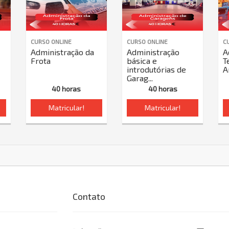
CURSO ONLINE
CURSO ONLINE
C
Administração da
Administração
A
Frota
básica e
T
introdutórias de
A
Garag...
40 horas
40 horas
Matricular!
Matricular!
Contato