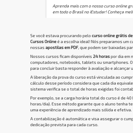
Aprenda mais com o nosso curso online grát
em todo o Brasil no iEstudar! Conheça melh
Se você estava procurando pelo
curso online grátis d
Cursos Online
é a escolha ideal! Nós preparamos um c
nossas
apostilas em PDF
, que podem ser baixadas para
Nossos cursos ficam disponíveis
24 horas
por dia em 
computadores, notebooks, tablets ou smartphones. 
para concluir basta responder à avaliação e alcançar 
A liberação da prova do curso está vinculada ao cump
cálculo desse período considera que cada dia equivale 
sistema verifica se o total de horas exigidas foi conta
Por exemplo, se a carga horária total do curso é de 40
horas/dia). Esse método garante que o aluno tenha t
uma experiência de aprendizado mais sólida e efetiva.
A contabilização é automática e visa assegurar o cum
dedicação prevista para cada curso.