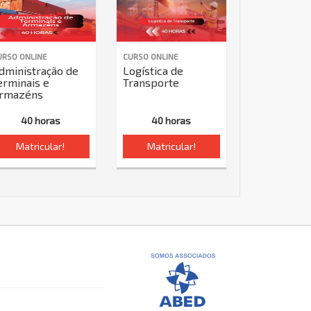
URSO ONLINE
CURSO ONLINE
dministração de
Logística de
erminais e
Transporte
rmazéns
40 horas
40 horas
Matricular!
Matricular!