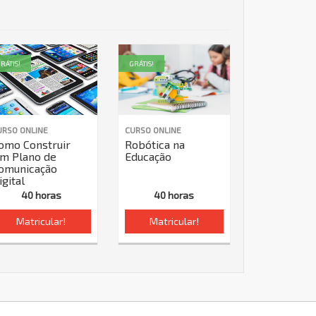
RÁTIS!
GRÁTIS!
URSO ONLINE
CURSO ONLINE
omo Construir
Robótica na
m Plano de
Educação
omunicação
igital
40 horas
40 horas
Matricular!
Matricular!