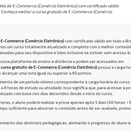
tis de E-Commerce (Comércio Eletrônico) com certificado válido
r! Conheça melhor o curso gratuito de E-Commerce (Comércio
e E-Commerce (Comércio Eletrônico)
com certificado válido em todo o Bra
amos um curso totalmente atualizado e completo com o melhor conteúd
aixadas para seu dispositivo e lidas inclusive se estiver sem acesso à 
nossa plataforma de ensino à distância e podem ser acessados em
O
curso gratuito de E-Commerce (Comércio Eletrônico)
possui a carga ho
e alcançar uma nota igual ou superior a 60 pontos.
rimento de um período mínimo correspondente à carga horária do curso.
a 8 horas de estudo ou atividade. Isso significa que, para acessar a pr
bilizado com base nos dias decorridos desde o início do curso.
 horas, o aluno poderá realizar a prova apenas após 5 dias (40 horas ÷ 
empo suficiente para absorver o conteúdo antes de ser avaliado, prom
primento das diretrizes pedagógicas, alinhando o progresso do aluno à