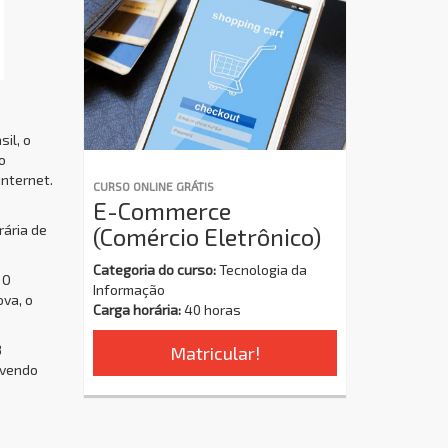
sil, o
o
internet.
CURSO ONLINE GRÁTIS
E-Commerce
rária de
(Comércio Eletrônico)
Categoria do curso:
Tecnologia da
 O
Informação
ova, o
Carga horária:
40 horas
8
Matricular!
ovendo