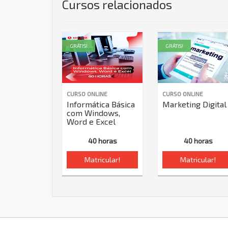
Cursos relacionados
GRÁTIS!
GRÁTIS!
CURSO ONLINE
CURSO ONLINE
Informática Básica
Marketing Digital
com Windows,
Word e Excel
40 horas
40 horas
Matricular!
Matricular!