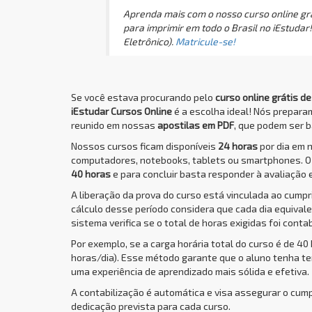
Aprenda mais com o nosso curso online grá
para imprimir em todo o Brasil no iEstuda
Eletrônico).
Matricule-se!
Se você estava procurando pelo
curso online grátis d
iEstudar Cursos Online
é a escolha ideal! Nós prepar
reunido em nossas
apostilas em PDF
, que podem ser b
Nossos cursos ficam disponíveis
24 horas
por dia em 
computadores, notebooks, tablets ou smartphones. 
40 horas
e para concluir basta responder à avaliação 
A liberação da prova do curso está vinculada ao cump
cálculo desse período considera que cada dia equivale 
sistema verifica se o total de horas exigidas foi conta
Por exemplo, se a carga horária total do curso é de 40
horas/dia). Esse método garante que o aluno tenha t
uma experiência de aprendizado mais sólida e efetiva.
A contabilização é automática e visa assegurar o cum
dedicação prevista para cada curso.