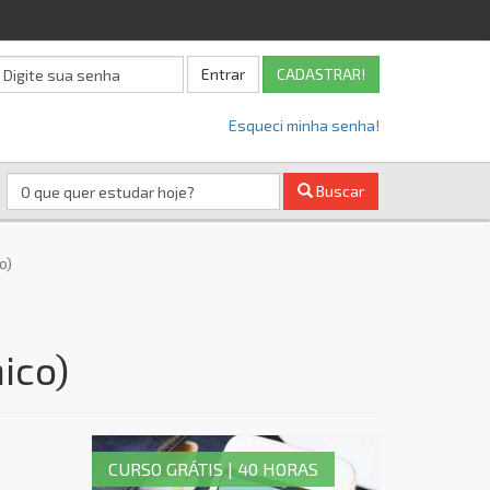
Entrar
CADASTRAR!
Esqueci minha senha!
Buscar
o)
ico)
CURSO GRÁTIS | 40 HORAS