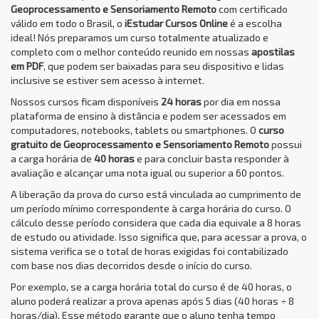
Geoprocessamento e Sensoriamento Remoto
com certificado
válido em todo o Brasil, o
iEstudar Cursos Online
é a escolha
ideal! Nós preparamos um curso totalmente atualizado e
completo com o melhor conteúdo reunido em nossas
apostilas
em PDF
, que podem ser baixadas para seu dispositivo e lidas
inclusive se estiver sem acesso à internet.
Nossos cursos ficam disponíveis
24 horas
por dia em nossa
plataforma de ensino à distância e podem ser acessados em
computadores, notebooks, tablets ou smartphones. O
curso
gratuito de Geoprocessamento e Sensoriamento Remoto
possui
a carga horária de
40 horas
e para concluir basta responder à
avaliação e alcançar uma nota igual ou superior a 60 pontos.
A liberação da prova do curso está vinculada ao cumprimento de
um período mínimo correspondente à carga horária do curso. O
cálculo desse período considera que cada dia equivale a 8 horas
de estudo ou atividade. Isso significa que, para acessar a prova, o
sistema verifica se o total de horas exigidas foi contabilizado
com base nos dias decorridos desde o início do curso.
Por exemplo, se a carga horária total do curso é de 40 horas, o
aluno poderá realizar a prova apenas após 5 dias (40 horas ÷ 8
horas/dia). Esse método garante que o aluno tenha tempo