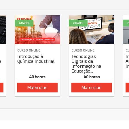
GRÁTIS!
GRÁTIS!
G
CURSO ONLINE
CURSO ONLINE
C
Introdução à
Tecnologias
I
e
Química Industrial
Digitais da
A
Informação na
I
Educação...
40 horas
40 horas
Matricular!
Matricular!