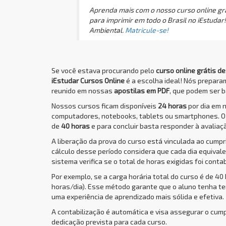
Aprenda mais com o nosso curso online grá
para imprimir em todo o Brasil no iEstudar
Ambiental.
Matricule-se!
Se você estava procurando pelo
curso online grátis d
iEstudar Cursos Online
é a escolha ideal! Nós prepar
reunido em nossas
apostilas em PDF
, que podem ser b
Nossos cursos ficam disponíveis
24 horas
por dia em 
computadores, notebooks, tablets ou smartphones. 
de
40 horas
e para concluir basta responder à avaliaçã
A liberação da prova do curso está vinculada ao cump
cálculo desse período considera que cada dia equivale 
sistema verifica se o total de horas exigidas foi conta
Por exemplo, se a carga horária total do curso é de 40
horas/dia). Esse método garante que o aluno tenha t
uma experiência de aprendizado mais sólida e efetiva.
A contabilização é automática e visa assegurar o cum
dedicação prevista para cada curso.