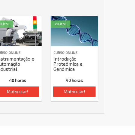
RÁTIS!
GRÁTIS!
URSO ONLINE
CURSO ONLINE
nstrumentação e
Introdução
utomação
Proteômica e
ndustrial
Genômica
40 horas
40 horas
Matricular!
Matricular!