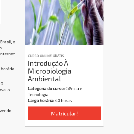
Brasil, o
o
internet.
CURSO ONLINE GRÁTIS
Introdução À
 horária
Microbiologia
Ambiental
 O
Categoria do curso:
Ciência e
ova, o
Tecnologia
Carga horária:
40 horas
8
ovendo
Matricular!