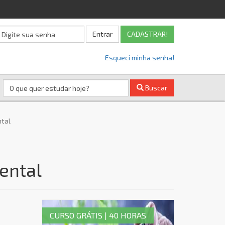
Entrar
CADASTRAR!
Esqueci minha senha!
Buscar
ntal
ental
CURSO GRÁTIS | 40 HORAS