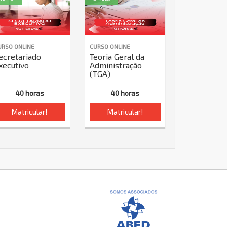
URSO ONLINE
CURSO ONLINE
ecretariado
Teoria Geral da
xecutivo
Administração
(TGA)
40 horas
40 horas
Matricular!
Matricular!