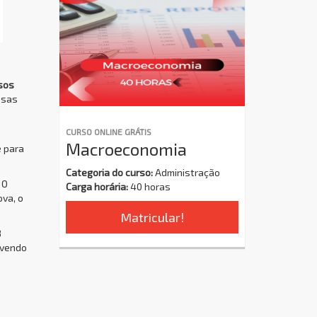
sos
ssas
CURSO ONLINE GRÁTIS
Macroeconomia
 para
Categoria do curso:
Administração
 O
Carga horária:
40 horas
ova, o
Matricular!
8
ovendo