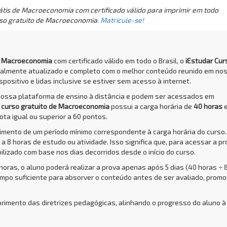
átis de Macroeconomia com certificado válido para imprimir em todo
rso gratuito de Macroeconomia.
Matricule-se!
de Macroeconomia
com certificado válido em todo o Brasil, o
iEstudar Cur
talmente atualizado e completo com o melhor conteúdo reunido em no
positivo e lidas inclusive se estiver sem acesso à internet.
nossa plataforma de ensino à distância e podem ser acessados em
O
curso gratuito de Macroeconomia
possui a carga horária de
40 horas
e
ota igual ou superior a 60 pontos.
rimento de um período mínimo correspondente à carga horária do curso.
a 8 horas de estudo ou atividade. Isso significa que, para acessar a pr
bilizado com base nos dias decorridos desde o início do curso.
 horas, o aluno poderá realizar a prova apenas após 5 dias (40 horas ÷ 
empo suficiente para absorver o conteúdo antes de ser avaliado, prom
primento das diretrizes pedagógicas, alinhando o progresso do aluno à