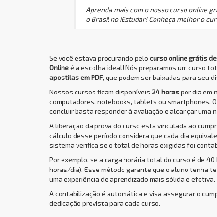
Aprenda mais com o nosso curso online gr
o Brasil no iEstudar! Conheça melhor o cu
Se você estava procurando pelo
curso online grátis 
Online
é a escolha ideal! Nós preparamos um curso to
apostilas em PDF
, que podem ser baixadas para seu dis
Nossos cursos ficam disponíveis
24 horas
por dia em 
computadores, notebooks, tablets ou smartphones. 
concluir basta responder à avaliação e alcançar uma n
A liberação da prova do curso está vinculada ao cump
cálculo desse período considera que cada dia equivale 
sistema verifica se o total de horas exigidas foi conta
Por exemplo, se a carga horária total do curso é de 40
horas/dia). Esse método garante que o aluno tenha t
uma experiência de aprendizado mais sólida e efetiva.
A contabilização é automática e visa assegurar o cum
dedicação prevista para cada curso.