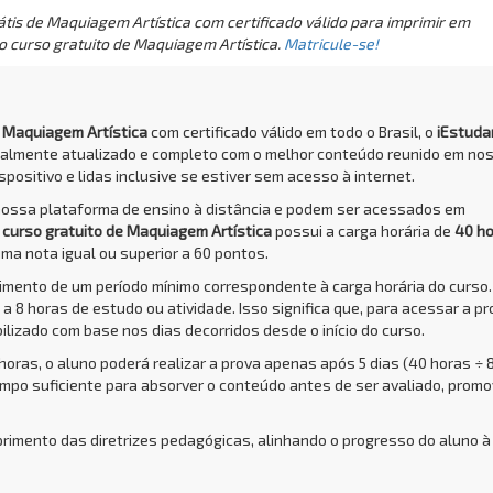
tis de Maquiagem Artística com certificado válido para imprimir em
o curso gratuito de Maquiagem Artística.
Matricule-se!
e Maquiagem Artística
com certificado válido em todo o Brasil, o
iEstuda
talmente atualizado e completo com o melhor conteúdo reunido em no
positivo e lidas inclusive se estiver sem acesso à internet.
nossa plataforma de ensino à distância e podem ser acessados em
O
curso gratuito de Maquiagem Artística
possui a carga horária de
40 h
uma nota igual ou superior a 60 pontos.
rimento de um período mínimo correspondente à carga horária do curso.
a 8 horas de estudo ou atividade. Isso significa que, para acessar a pr
bilizado com base nos dias decorridos desde o início do curso.
 horas, o aluno poderá realizar a prova apenas após 5 dias (40 horas ÷ 
empo suficiente para absorver o conteúdo antes de ser avaliado, prom
primento das diretrizes pedagógicas, alinhando o progresso do aluno à