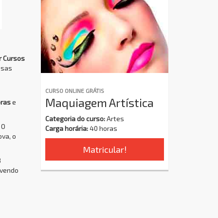
r Cursos
ssas
CURSO ONLINE GRÁTIS
Maquiagem Artística
oras
e
Categoria do curso:
Artes
 O
Carga horária:
40 horas
ova, o
Matricular!
8
ovendo