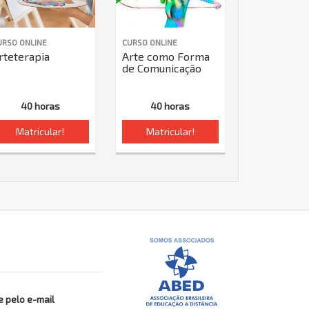
URSO ONLINE
CURSO ONLINE
rteterapia
Arte como Forma
de Comunicação
40 horas
40 horas
Matricular!
Matricular!
 pelo e-mail