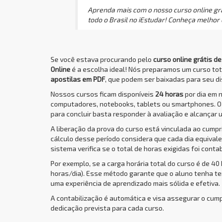
Aprenda mais com o nosso curso online grá
todo o Brasil no iEstudar! Conheça melhor 
Se você estava procurando pelo
curso online grátis d
Online
é a escolha ideal! Nós preparamos um curso to
apostilas em PDF
, que podem ser baixadas para seu dis
Nossos cursos ficam disponíveis
24 horas
por dia em 
computadores, notebooks, tablets ou smartphones. 
para concluir basta responder à avaliação e alcançar 
A liberação da prova do curso está vinculada ao cump
cálculo desse período considera que cada dia equivale 
sistema verifica se o total de horas exigidas foi conta
Por exemplo, se a carga horária total do curso é de 40
horas/dia). Esse método garante que o aluno tenha t
uma experiência de aprendizado mais sólida e efetiva.
A contabilização é automática e visa assegurar o cum
dedicação prevista para cada curso.