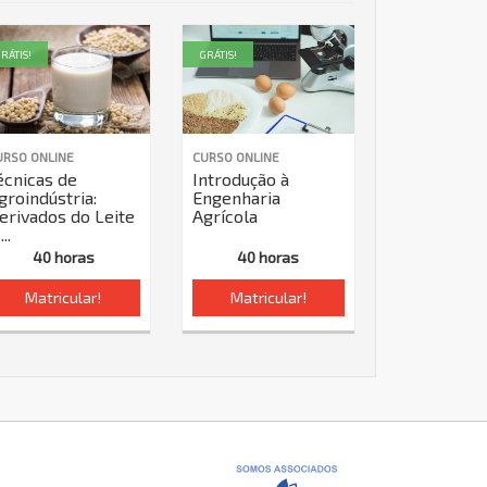
RÁTIS!
GRÁTIS!
URSO ONLINE
CURSO ONLINE
écnicas de
Introdução à
groindústria:
Engenharia
erivados do Leite
Agrícola
...
40 horas
40 horas
Matricular!
Matricular!