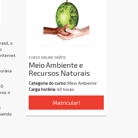
asil, o
o
internet.
CURSO ONLINE GRÁTIS
Meio Ambiente e
orária
Recursos Naturais
Categoria do curso:
Meio Ambiente
 O
Carga horária:
40 horas
ova, o
Matricular!
8
ovendo