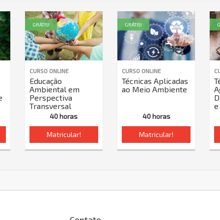
GRÁTIS!
GRÁTIS!
G
CURSO ONLINE
CURSO ONLINE
C
Educação
Técnicas Aplicadas
T
Ambiental em
ao Meio Ambiente
A
e
Perspectiva
D
Transversal
e 
40 horas
40 horas
Matricular!
Matricular!
Contato