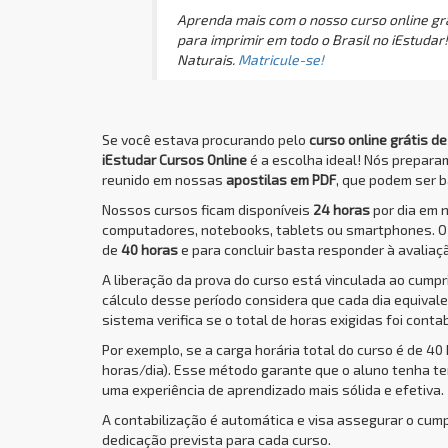
Aprenda mais com o nosso curso online grá
para imprimir em todo o Brasil no iEstuda
Naturais.
Matricule-se!
Se você estava procurando pelo
curso online grátis d
iEstudar Cursos Online
é a escolha ideal! Nós prepar
reunido em nossas
apostilas em PDF
, que podem ser b
Nossos cursos ficam disponíveis
24 horas
por dia em 
computadores, notebooks, tablets ou smartphones. 
de
40 horas
e para concluir basta responder à avaliaçã
A liberação da prova do curso está vinculada ao cump
cálculo desse período considera que cada dia equivale 
sistema verifica se o total de horas exigidas foi conta
Por exemplo, se a carga horária total do curso é de 40
horas/dia). Esse método garante que o aluno tenha t
uma experiência de aprendizado mais sólida e efetiva.
A contabilização é automática e visa assegurar o cum
dedicação prevista para cada curso.