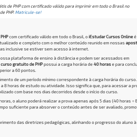
is de PHP com certificado válido para imprimir em todo o Brasil no
 de PHP.
Matricule-se!
e PHP
com certificado válido em todo o Brasil, o
iEstudar Cursos Online
é
atualizado e completo com o melhor conteúdo reunido em nossas
apost
das inclusive se estiver sem acesso à internet.
nossa plataforma de ensino à distância e podem ser acessados em
O
curso gratuito de PHP
possui a carga horária de
40 horas
e para conclu
perior a 60 pontos.
rimento de um período mínimo correspondente à carga horária do curso.
a 8 horas de estudo ou atividade. Isso significa que, para acessar a pr
bilizado com base nos dias decorridos desde o início do curso.
 horas, o aluno poderá realizar a prova apenas após 5 dias (40 horas ÷ 
empo suficiente para absorver o conteúdo antes de ser avaliado, prom
primento das diretrizes pedagógicas, alinhando o progresso do aluno à