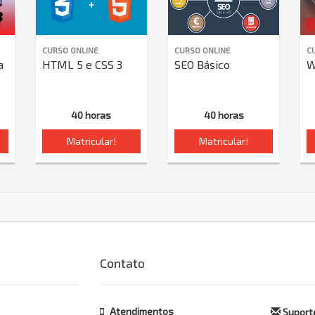
CURSO ONLINE
CURSO ONLINE
C
a
HTML 5 e CSS 3
SEO Básico
W
40 horas
40 horas
Matricular!
Matricular!
Contato
Atendimentos
Suporte