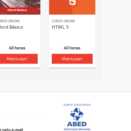
URSO ONLINE
CURSO ONLINE
ord Básico
HTML 5
40 horas
40 horas
Matricular!
Matricular!
 pelo e-mail