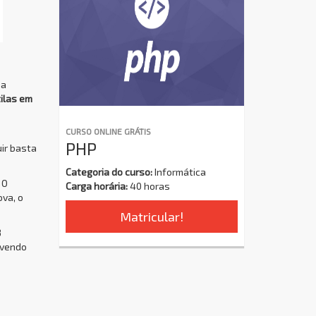
 a
ilas em
CURSO ONLINE GRÁTIS
PHP
ir basta
Categoria do curso:
Informática
 O
Carga horária:
40 horas
ova, o
Matricular!
8
ovendo