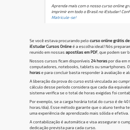
Aprenda mais com o nosso curso online grá
imprimir em todo o Brasil no iEstudar! Con
Matricule-se!
Se você estava procurando pelo
curso online grátis d
iEstudar Cursos Online
é a escolha ideal! Nós prepar
reunido em nossas
apostilas em PDF
, que podem ser b
Nossos cursos ficam disponíveis
24 horas
por dia em 
computadores, notebooks, tablets ou smartphones. 
horas
e para concluir basta responder à avaliação e al
A liberação da prova do curso está vinculada ao cump
cálculo desse período considera que cada dia equivale 
sistema verifica se o total de horas exigidas foi conta
Por exemplo, se a carga horária total do curso é de 40
horas/dia). Esse método garante que o aluno tenha t
uma experiência de aprendizado mais sólida e efetiva.
A contabilização é automática e visa assegurar o cum
dedicação prevista para cada curso.