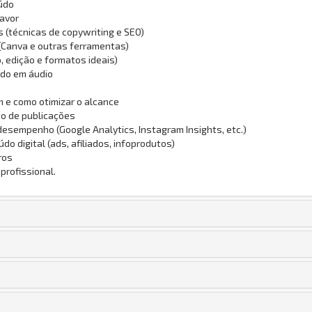
eúdo
favor
s (técnicas de copywriting e SEO)
(Canva e outras ferramentas)
, edição e formatos ideais)
údo em áudio
 e como otimizar o alcance
to de publicações
esempenho (Google Analytics, Instagram Insights, etc.)
 digital (ads, afiliados, infoprodutos)
ros
profissional.