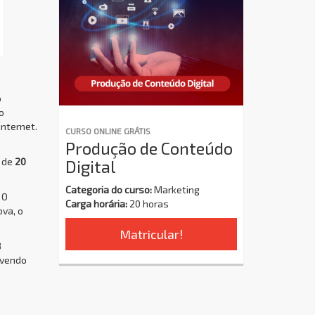
o
o
internet.
CURSO ONLINE GRÁTIS
Produção de Conteúdo
a de
20
Digital
Categoria do curso:
Marketing
 O
Carga horária:
20 horas
ova, o
Matricular!
8
ovendo