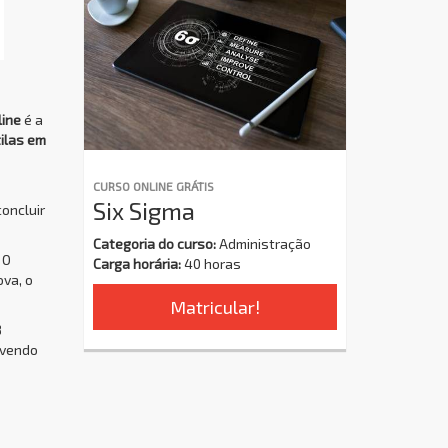
line
é a
ilas em
CURSO ONLINE GRÁTIS
Six Sigma
concluir
Categoria do curso:
Administração
 O
Carga horária:
40 horas
ova, o
Matricular!
8
ovendo