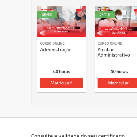
GRÁTIS!
GRÁTIS!
CURSO ONLINE
CURSO ONLINE
Administração
Auxiliar
Administrativo
40 horas
40 horas
Matricular!
Matricular!
Consulte a validade do seu certificado