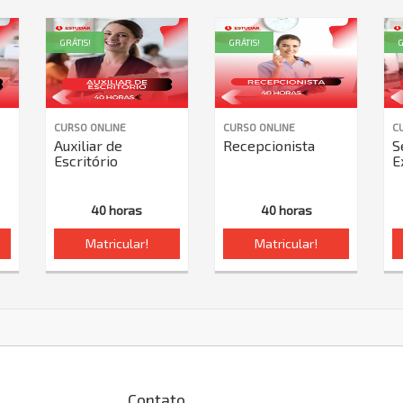
GRÁTIS!
GRÁTIS!
G
CURSO ONLINE
CURSO ONLINE
C
Auxiliar de
Recepcionista
S
Escritório
E
40 horas
40 horas
Matricular!
Matricular!
Contato