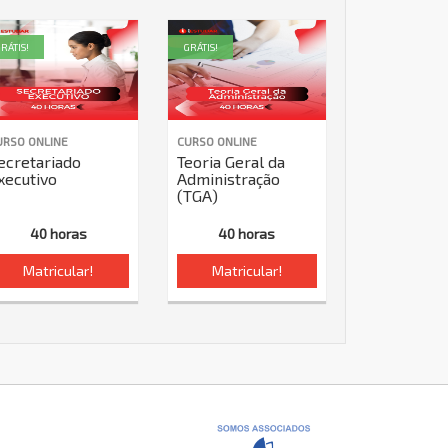
RÁTIS!
GRÁTIS!
URSO ONLINE
CURSO ONLINE
ecretariado
Teoria Geral da
xecutivo
Administração
(TGA)
40 horas
40 horas
Matricular!
Matricular!