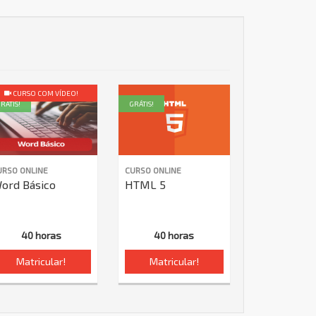
CURSO COM VÍDEO!
RÁTIS!
GRÁTIS!
URSO ONLINE
CURSO ONLINE
ord Básico
HTML 5
40 horas
40 horas
Matricular!
Matricular!