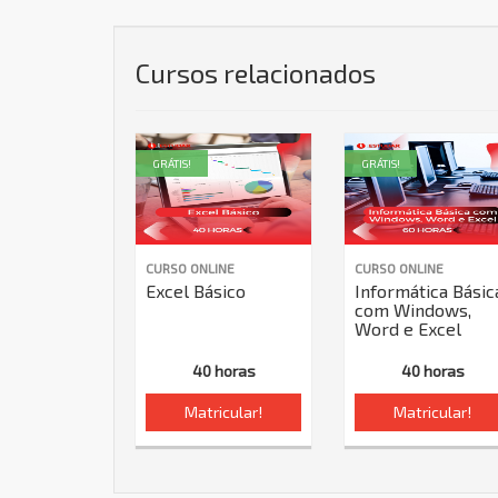
Cursos relacionados
GRÁTIS!
GRÁTIS!
CURSO ONLINE
CURSO ONLINE
Excel Básico
Informática Básic
com Windows,
Word e Excel
40 horas
40 horas
Matricular!
Matricular!