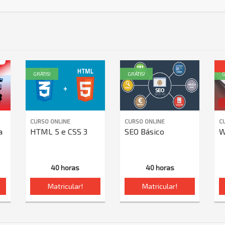
GRÁTIS!
GRÁTIS!
G
CURSO ONLINE
CURSO ONLINE
C
a
HTML 5 e CSS 3
SEO Básico
W
40 horas
40 horas
Matricular!
Matricular!