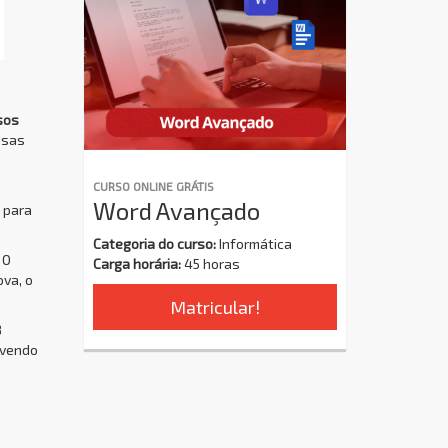
sos
ssas
CURSO ONLINE GRÁTIS
Word Avançado
 para
Categoria do curso:
Informática
 O
Carga horária:
45 horas
ova, o
Matricular!
8
ovendo