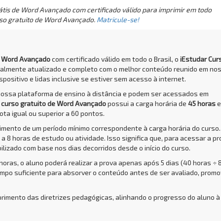
tis de Word Avançado com certificado válido para imprimir em todo
rso gratuito de Word Avançado.
Matricule-se!
de Word Avançado
com certificado válido em todo o Brasil, o
iEstudar Cur
talmente atualizado e completo com o melhor conteúdo reunido em no
positivo e lidas inclusive se estiver sem acesso à internet.
nossa plataforma de ensino à distância e podem ser acessados em
O
curso gratuito de Word Avançado
possui a carga horária de
45 horas
e
ota igual ou superior a 60 pontos.
rimento de um período mínimo correspondente à carga horária do curso.
a 8 horas de estudo ou atividade. Isso significa que, para acessar a pr
bilizado com base nos dias decorridos desde o início do curso.
 horas, o aluno poderá realizar a prova apenas após 5 dias (40 horas ÷ 
empo suficiente para absorver o conteúdo antes de ser avaliado, prom
primento das diretrizes pedagógicas, alinhando o progresso do aluno à