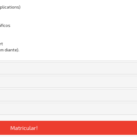
plications)
áficos
rt
m diante).
Matricular!