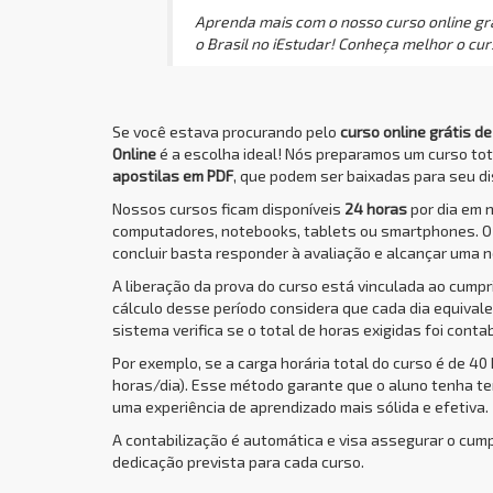
Aprenda mais com o nosso curso online grá
o Brasil no iEstudar! Conheça melhor o cu
Se você estava procurando pelo
curso online grátis 
Online
é a escolha ideal! Nós preparamos um curso to
apostilas em PDF
, que podem ser baixadas para seu dis
Nossos cursos ficam disponíveis
24 horas
por dia em 
computadores, notebooks, tablets ou smartphones. 
concluir basta responder à avaliação e alcançar uma n
A liberação da prova do curso está vinculada ao cump
cálculo desse período considera que cada dia equivale 
sistema verifica se o total de horas exigidas foi conta
Por exemplo, se a carga horária total do curso é de 40
horas/dia). Esse método garante que o aluno tenha t
uma experiência de aprendizado mais sólida e efetiva.
A contabilização é automática e visa assegurar o cum
dedicação prevista para cada curso.