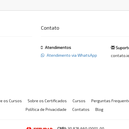
Contato
Atendimentos
Suporte
Atendimento via WhatsApp
contato.i
e os Cursos
Sobre os Certificados
Cursos
Perguntas Frequent
Política de Privacidade
Contatos
Blog
-
CNPJ:
30.876.660/0001-00