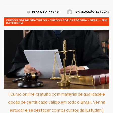
BY:
REDAÇÃO IESTUDAR
19 DE MAIO DE 2021
CURSOS ONLINE GRATUITOS
•
CURSOS POR CATEGORIA
•
GERAL
•
SEM
CATEGORIA
[ Curso online gratuito com material de qualidade e
opção de certificado válido em todo o Brasil. Venha
estudar e se destacar com os cursos da iEstudar! ]