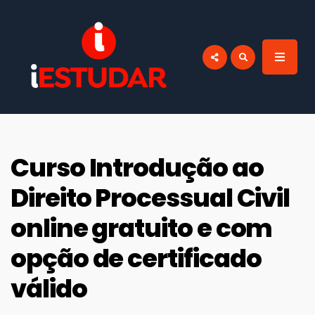
por:
BLOG IESTUDAR
Blog do iEstudar Cursos Online. Cursos
online grátis com certificado válido em
todo Brasil!
Curso Introdução ao
Direito Processual Civil
online gratuito e com
opção de certificado
válido