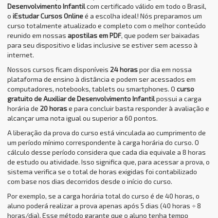
Desenvolvimento Infantil
com certificado válido em todo o Brasil,
o
iEstudar Cursos Online
é a escolha ideal! Nós preparamos um
curso totalmente atualizado e completo com o melhor conteúdo
reunido em nossas
apostilas em PDF
, que podem ser baixadas
para seu dispositivo e lidas inclusive se estiver sem acesso à
internet.
Nossos cursos ficam disponíveis
24 horas
por dia em nossa
plataforma de ensino à distância e podem ser acessados em
computadores, notebooks, tablets ou smartphones. O
curso
gratuito de Auxiliar de Desenvolvimento Infantil
possui a carga
horária de
20 horas
e para concluir basta responder à avaliação e
alcançar uma nota igual ou superior a 60 pontos.
A liberação da prova do curso está vinculada ao cumprimento de
um período mínimo correspondente à carga horária do curso. O
cálculo desse período considera que cada dia equivale a 8 horas
de estudo ou atividade. Isso significa que, para acessar a prova, o
sistema verifica se o total de horas exigidas foi contabilizado
com base nos dias decorridos desde o início do curso.
Por exemplo, se a carga horária total do curso é de 40 horas, o
aluno poderá realizar a prova apenas após 5 dias (40 horas ÷ 8
horas/dia). Esse método garante que o aluno tenha tempo