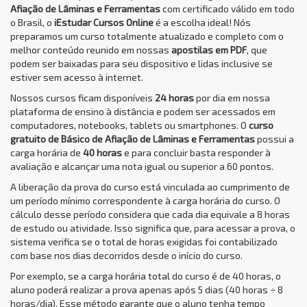
Afiação de Lâminas e Ferramentas
com certificado válido em todo
o Brasil, o
iEstudar Cursos Online
é a escolha ideal! Nós
preparamos um curso totalmente atualizado e completo com o
melhor conteúdo reunido em nossas
apostilas em PDF
, que
podem ser baixadas para seu dispositivo e lidas inclusive se
estiver sem acesso à internet.
Nossos cursos ficam disponíveis
24 horas
por dia em nossa
plataforma de ensino à distância e podem ser acessados em
computadores, notebooks, tablets ou smartphones. O
curso
gratuito de Básico de Afiação de Lâminas e Ferramentas
possui a
carga horária de
40 horas
e para concluir basta responder à
avaliação e alcançar uma nota igual ou superior a 60 pontos.
A liberação da prova do curso está vinculada ao cumprimento de
um período mínimo correspondente à carga horária do curso. O
cálculo desse período considera que cada dia equivale a 8 horas
de estudo ou atividade. Isso significa que, para acessar a prova, o
sistema verifica se o total de horas exigidas foi contabilizado
com base nos dias decorridos desde o início do curso.
Por exemplo, se a carga horária total do curso é de 40 horas, o
aluno poderá realizar a prova apenas após 5 dias (40 horas ÷ 8
horas/dia). Esse método garante que o aluno tenha tempo