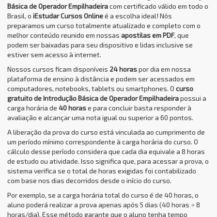
Básica de Operador Empilhadeira
com certificado válido em todo o
Brasil, o
iEstudar Cursos Online
é a escolha ideal! Nós
preparamos um curso totalmente atualizado e completo com o
melhor conteúdo reunido em nossas
apostilas em PDF
, que
podem ser baixadas para seu dispositivo e lidas inclusive se
estiver sem acesso à internet.
Nossos cursos ficam disponíveis
24 horas
por dia em nossa
plataforma de ensino à distância e podem ser acessados em
computadores, notebooks, tablets ou smartphones. O
curso
gratuito de Introdução Básica de Operador Empilhadeira
possui a
carga horária de
40 horas
e para concluir basta responder à
avaliação e alcançar uma nota igual ou superior a 60 pontos.
A liberação da prova do curso está vinculada ao cumprimento de
um período mínimo correspondente à carga horária do curso. O
cálculo desse período considera que cada dia equivale a 8 horas
de estudo ou atividade. Isso significa que, para acessar a prova, o
sistema verifica se o total de horas exigidas foi contabilizado
com base nos dias decorridos desde o início do curso.
Por exemplo, se a carga horária total do curso é de 40 horas, o
aluno poderá realizar a prova apenas após 5 dias (40 horas ÷ 8
horas/dia). Esse método garante que o aluno tenha tempo