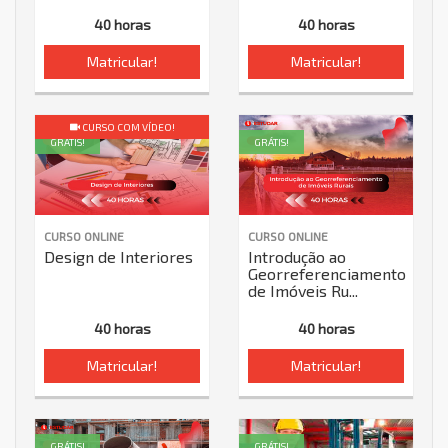
40 horas
40 horas
Matricular!
Matricular!
CURSO COM VÍDEO!
GRÁTIS!
GRÁTIS!
CURSO ONLINE
CURSO ONLINE
Design de Interiores
Introdução ao
Georreferenciamento
de Imóveis Ru...
40 horas
40 horas
Matricular!
Matricular!
GRÁTIS!
GRÁTIS!