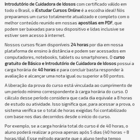
Introdutório de Cuidadora de Idosos
com certificado válido em
todo o Brasil, o
iEstudar Cursos Online
é a escolha ideal! Nós
preparamos um curso totalmente atualizado e completo com o
melhor conteúdo reunido em nossas
apostilas em PDF
, que
podem ser baixadas para seu dispositivo e lidas inclusive se
estiver sem acesso à internet.
Nossos cursos ficam disponíveis
24 horas
por dia em nossa
plataforma de ensino à distância e podem ser acessados em
computadores, notebooks, tablets ou smartphones. O
curso
gratuito de Básico e Introdutório de Cuidadora de Idosos
possui a
carga horária de
40 horas
e para concluir basta responder à
avaliação e alcançar uma nota igual ou superior a 60 pontos.
A liberação da prova do curso está vinculada ao cumprimento de
um período mínimo correspondente à carga horária do curso. O
cálculo desse período considera que cada dia equivale a 8 horas
de estudo ou atividade. Isso significa que, para acessar a prova, o
sistema verifica se o total de horas exigidas foi contabilizado
com base nos dias decorridos desde o início do curso.
Por exemplo, se a carga horária total do curso é de 40 horas, o
aluno poderá realizar a prova apenas após 5 dias (40 horas ÷ 8
horas/dia). Esse método garante que o aluno tenha tempo