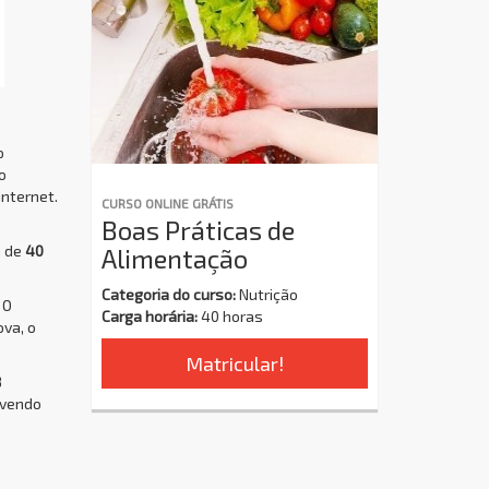
o
o
internet.
CURSO ONLINE GRÁTIS
Boas Práticas de
a de
40
Alimentação
Categoria do curso:
Nutrição
 O
Carga horária:
40 horas
ova, o
Matricular!
8
ovendo