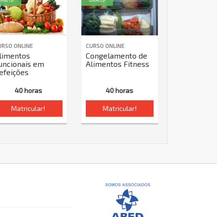
RÁTIS!
GRÁTIS!
URSO ONLINE
CURSO ONLINE
limentos
Congelamento de
uncionais em
Alimentos Fitness
efeições
40 horas
40 horas
Matricular!
Matricular!