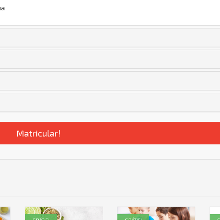
ua
Matricular!