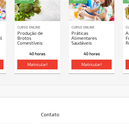
GRÁTIS!
GRÁTIS!
G
CURSO ONLINE
CURSO ONLINE
C
Produção de
Práticas
A
il
Brotos
Alimentares
F
Comestíveis
Saudáveis
R
40 horas
40 horas
Matricular!
Matricular!
Contato