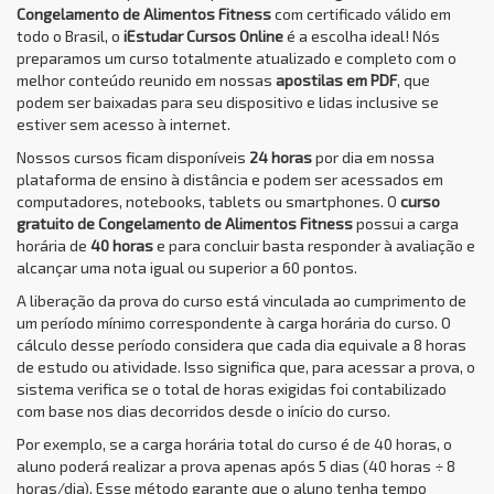
Congelamento de Alimentos Fitness
com certificado válido em
todo o Brasil, o
iEstudar Cursos Online
é a escolha ideal! Nós
preparamos um curso totalmente atualizado e completo com o
melhor conteúdo reunido em nossas
apostilas em PDF
, que
podem ser baixadas para seu dispositivo e lidas inclusive se
estiver sem acesso à internet.
Nossos cursos ficam disponíveis
24 horas
por dia em nossa
plataforma de ensino à distância e podem ser acessados em
computadores, notebooks, tablets ou smartphones. O
curso
gratuito de Congelamento de Alimentos Fitness
possui a carga
horária de
40 horas
e para concluir basta responder à avaliação e
alcançar uma nota igual ou superior a 60 pontos.
A liberação da prova do curso está vinculada ao cumprimento de
um período mínimo correspondente à carga horária do curso. O
cálculo desse período considera que cada dia equivale a 8 horas
de estudo ou atividade. Isso significa que, para acessar a prova, o
sistema verifica se o total de horas exigidas foi contabilizado
com base nos dias decorridos desde o início do curso.
Por exemplo, se a carga horária total do curso é de 40 horas, o
aluno poderá realizar a prova apenas após 5 dias (40 horas ÷ 8
horas/dia). Esse método garante que o aluno tenha tempo