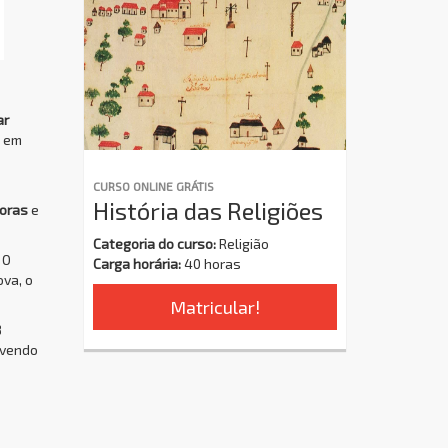
ar
o em
CURSO ONLINE GRÁTIS
História das Religiões
oras
e
Categoria do curso:
Religião
 O
Carga horária:
40 horas
ova, o
Matricular!
8
ovendo