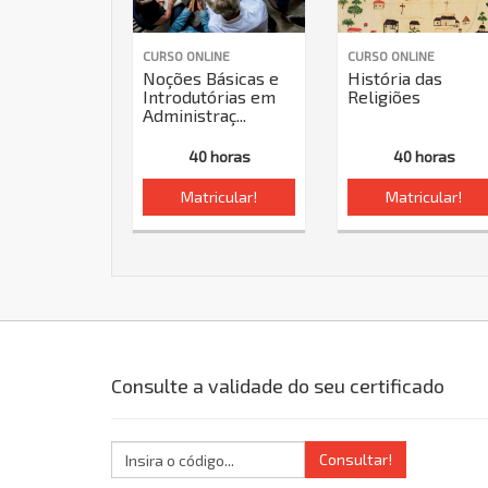
CURSO ONLINE
CURSO ONLINE
Noções Básicas e
História das
Introdutórias em
Religiões
Administraç...
40 horas
40 horas
Matricular!
Matricular!
Consulte a validade do seu certificado
Consultar!