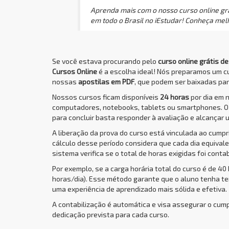
Aprenda mais com o nosso curso online grát
em todo o Brasil no iEstudar! Conheça melh
Se você estava procurando pelo
curso online grátis de
Cursos Online
é a escolha ideal! Nós preparamos um c
nossas
apostilas em PDF
, que podem ser baixadas para
Nossos cursos ficam disponíveis
24 horas
por dia em 
computadores, notebooks, tablets ou smartphones. 
para concluir basta responder à avaliação e alcançar 
A liberação da prova do curso está vinculada ao cump
cálculo desse período considera que cada dia equivale 
sistema verifica se o total de horas exigidas foi conta
Por exemplo, se a carga horária total do curso é de 40
horas/dia). Esse método garante que o aluno tenha t
uma experiência de aprendizado mais sólida e efetiva.
A contabilização é automática e visa assegurar o cum
dedicação prevista para cada curso.