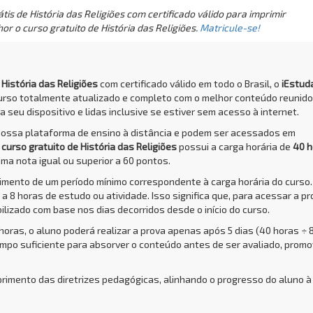
is de História das Religiões com certificado válido para imprimir
or o curso gratuito de História das Religiões.
Matricule-se!
 História das Religiões
com certificado válido em todo o Brasil, o
iEstud
urso totalmente atualizado e completo com o melhor conteúdo reunid
 seu dispositivo e lidas inclusive se estiver sem acesso à internet.
nossa plataforma de ensino à distância e podem ser acessados em
O
curso gratuito de História das Religiões
possui a carga horária de
40 h
uma nota igual ou superior a 60 pontos.
rimento de um período mínimo correspondente à carga horária do curso.
a 8 horas de estudo ou atividade. Isso significa que, para acessar a pr
bilizado com base nos dias decorridos desde o início do curso.
 horas, o aluno poderá realizar a prova apenas após 5 dias (40 horas ÷ 
empo suficiente para absorver o conteúdo antes de ser avaliado, prom
primento das diretrizes pedagógicas, alinhando o progresso do aluno à