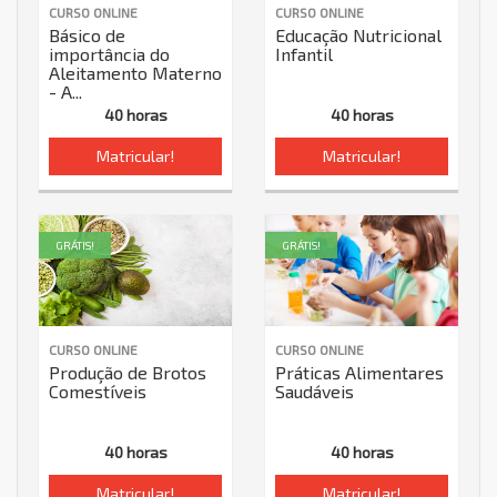
CURSO ONLINE
CURSO ONLINE
Básico de
Educação Nutricional
importância do
Infantil
Aleitamento Materno
- A...
40 horas
40 horas
Matricular!
Matricular!
GRÁTIS!
GRÁTIS!
CURSO ONLINE
CURSO ONLINE
Produção de Brotos
Práticas Alimentares
Comestíveis
Saudáveis
40 horas
40 horas
Matricular!
Matricular!