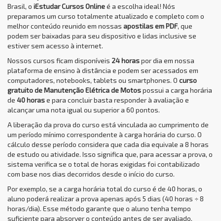
Brasil, o
iEstudar Cursos Online
é a escolha ideal! Nós
preparamos um curso totalmente atualizado e completo com o
melhor conteúdo reunido em nossas
apostilas em PDF
, que
podem ser baixadas para seu dispositivo e lidas inclusive se
estiver sem acesso à internet.
Nossos cursos ficam disponíveis
24 horas
por dia em nossa
plataforma de ensino à distância e podem ser acessados em
computadores, notebooks, tablets ou smartphones. O
curso
gratuito de Manutenção Elétrica de Motos
possui a carga horária
de
40 horas
e para concluir basta responder à avaliação e
alcançar uma nota igual ou superior a 60 pontos.
A liberação da prova do curso está vinculada ao cumprimento de
um período mínimo correspondente à carga horária do curso. O
cálculo desse período considera que cada dia equivale a 8 horas
de estudo ou atividade. Isso significa que, para acessar a prova, o
sistema verifica se o total de horas exigidas foi contabilizado
com base nos dias decorridos desde o início do curso.
Por exemplo, se a carga horária total do curso é de 40 horas, o
aluno poderá realizar a prova apenas após 5 dias (40 horas ÷ 8
horas/dia). Esse método garante que o aluno tenha tempo
suficiente para absorver o conteúdo antes de ser avaliado,