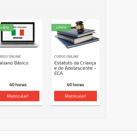
RÁTIS!
GRÁTIS!
URSO ONLINE
CURSO ONLINE
taliano Básico
Estatuto da Criança
e do Adolescente -
ECA
40 horas
40 horas
Matricular!
Matricular!