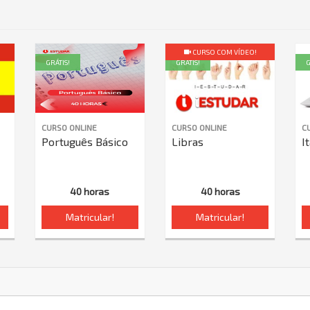
CURSO COM VÍDEO!
GRÁTIS!
GRÁTIS!
G
CURSO ONLINE
CURSO ONLINE
C
Português Básico
Libras
I
40 horas
40 horas
Matricular!
Matricular!