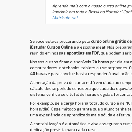
Aprenda mais com o nosso curso online grá
imprimir em todo o Brasil no iEstudar! Con
Matricule-se!
Se você estava procurando pelo
curso online grátis d
iEstudar Cursos Online
é a escolha ideal! Nós prepar
reunido em nossas
apostilas em PDF
, que podem ser b
Nossos cursos ficam disponíveis
24 horas
por dia em 
computadores, notebooks, tablets ou smartphones. 
40 horas
e para concluir basta responder à avaliação 
A liberação da prova do curso está vinculada ao cump
cálculo desse período considera que cada dia equivale 
sistema verifica se o total de horas exigidas foi conta
Por exemplo, se a carga horária total do curso é de 40
horas/dia). Esse método garante que o aluno tenha t
uma experiência de aprendizado mais sólida e efetiva.
A contabilização é automática e visa assegurar o cum
dedicação prevista para cada curso.