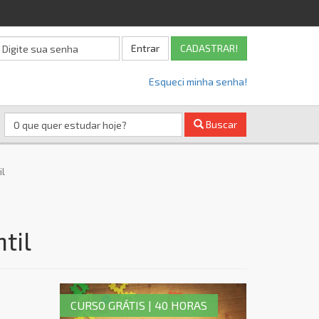
Entrar
CADASTRAR!
Esqueci minha senha!
Buscar
il
til
CURSO GRÁTIS | 40 HORAS