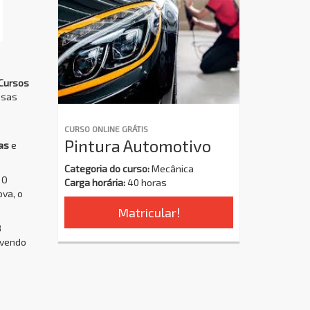
 Cursos
ssas
CURSO ONLINE GRÁTIS
Pintura Automotivo
as
e
Categoria do curso:
Mecânica
 O
Carga horária:
40 horas
ova, o
Matricular!
8
ovendo