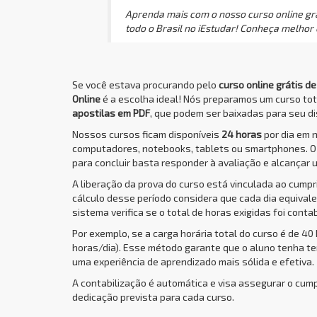
Aprenda mais com o nosso curso online grá
todo o Brasil no iEstudar! Conheça melhor 
Se você estava procurando pelo
curso online grátis d
Online
é a escolha ideal! Nós preparamos um curso to
apostilas em PDF
, que podem ser baixadas para seu dis
Nossos cursos ficam disponíveis
24 horas
por dia em 
computadores, notebooks, tablets ou smartphones. 
para concluir basta responder à avaliação e alcançar 
A liberação da prova do curso está vinculada ao cump
cálculo desse período considera que cada dia equivale 
sistema verifica se o total de horas exigidas foi conta
Por exemplo, se a carga horária total do curso é de 40
horas/dia). Esse método garante que o aluno tenha t
uma experiência de aprendizado mais sólida e efetiva.
A contabilização é automática e visa assegurar o cum
dedicação prevista para cada curso.