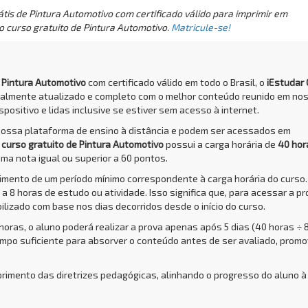
tis de Pintura Automotivo com certificado válido para imprimir em
o curso gratuito de Pintura Automotivo.
Matricule-se!
e Pintura Automotivo
com certificado válido em todo o Brasil, o
iEstudar
talmente atualizado e completo com o melhor conteúdo reunido em no
positivo e lidas inclusive se estiver sem acesso à internet.
nossa plataforma de ensino à distância e podem ser acessados em
O
curso gratuito de Pintura Automotivo
possui a carga horária de
40 hor
uma nota igual ou superior a 60 pontos.
rimento de um período mínimo correspondente à carga horária do curso.
a 8 horas de estudo ou atividade. Isso significa que, para acessar a pr
bilizado com base nos dias decorridos desde o início do curso.
 horas, o aluno poderá realizar a prova apenas após 5 dias (40 horas ÷ 
empo suficiente para absorver o conteúdo antes de ser avaliado, prom
primento das diretrizes pedagógicas, alinhando o progresso do aluno à