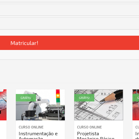
Matricular!
GRÁTIS!
GRÁTIS!
G
CURSO ONLINE
CURSO ONLINE
C
Instrumentação e
Projetista
I
Automação
Mecânico Básico
d