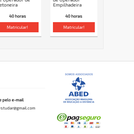
etoneira
Empilhadeira
40 horas
40 horas
Matricular!
Matricular!
 pelo e-mail
estudar@gmail.com