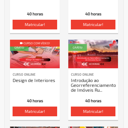
40 horas
40 horas
Matricular!
Matricular!
CURSO COM VÍDEO!
GRÁTIS!
GRÁTIS!
CURSO ONLINE
CURSO ONLINE
Design de Interiores
Introdução ao
Georreferenciamento
de Imóveis Ru...
40 horas
40 horas
Matricular!
Matricular!