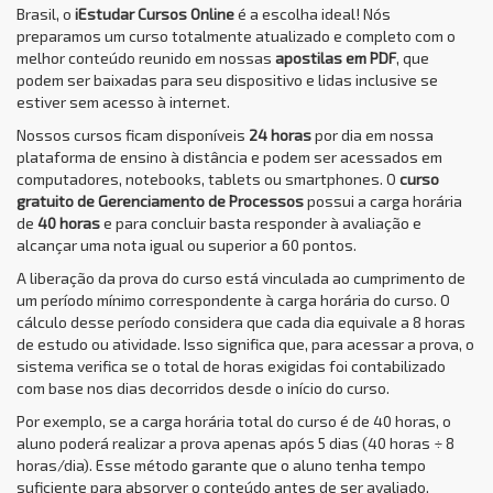
Brasil, o
iEstudar Cursos Online
é a escolha ideal! Nós
preparamos um curso totalmente atualizado e completo com o
melhor conteúdo reunido em nossas
apostilas em PDF
, que
podem ser baixadas para seu dispositivo e lidas inclusive se
estiver sem acesso à internet.
Nossos cursos ficam disponíveis
24 horas
por dia em nossa
plataforma de ensino à distância e podem ser acessados em
computadores, notebooks, tablets ou smartphones. O
curso
gratuito de Gerenciamento de Processos
possui a carga horária
de
40 horas
e para concluir basta responder à avaliação e
alcançar uma nota igual ou superior a 60 pontos.
A liberação da prova do curso está vinculada ao cumprimento de
um período mínimo correspondente à carga horária do curso. O
cálculo desse período considera que cada dia equivale a 8 horas
de estudo ou atividade. Isso significa que, para acessar a prova, o
sistema verifica se o total de horas exigidas foi contabilizado
com base nos dias decorridos desde o início do curso.
Por exemplo, se a carga horária total do curso é de 40 horas, o
aluno poderá realizar a prova apenas após 5 dias (40 horas ÷ 8
horas/dia). Esse método garante que o aluno tenha tempo
suficiente para absorver o conteúdo antes de ser avaliado,