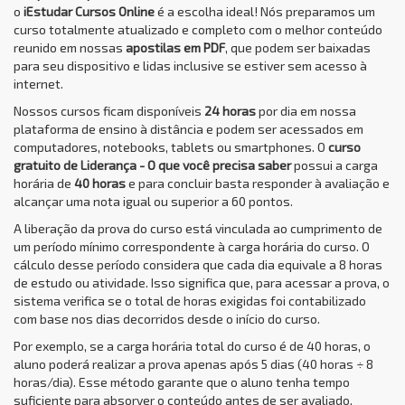
o
iEstudar Cursos Online
é a escolha ideal! Nós preparamos um
curso totalmente atualizado e completo com o melhor conteúdo
reunido em nossas
apostilas em PDF
, que podem ser baixadas
para seu dispositivo e lidas inclusive se estiver sem acesso à
internet.
Nossos cursos ficam disponíveis
24 horas
por dia em nossa
plataforma de ensino à distância e podem ser acessados em
computadores, notebooks, tablets ou smartphones. O
curso
gratuito de Liderança - O que você precisa saber
possui a carga
horária de
40 horas
e para concluir basta responder à avaliação e
alcançar uma nota igual ou superior a 60 pontos.
A liberação da prova do curso está vinculada ao cumprimento de
um período mínimo correspondente à carga horária do curso. O
cálculo desse período considera que cada dia equivale a 8 horas
de estudo ou atividade. Isso significa que, para acessar a prova, o
sistema verifica se o total de horas exigidas foi contabilizado
com base nos dias decorridos desde o início do curso.
Por exemplo, se a carga horária total do curso é de 40 horas, o
aluno poderá realizar a prova apenas após 5 dias (40 horas ÷ 8
horas/dia). Esse método garante que o aluno tenha tempo
suficiente para absorver o conteúdo antes de ser avaliado,