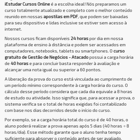
iEstudar Cursos Online
é a escolha ideal! Nós preparamos um
curso totalmente atualizado e completo com o melhor conteúdo
reunido em nossas
apostilas em PDF
, que podem ser baixadas
para seu dispositivo e lidas inclusive se estiver sem acesso à
internet.
Nossos cursos ficam disponíveis
24 horas
por dia em nossa
plataforma de ensino à distância e podem ser acessados em
computadores, notebooks, tablets ou smartphones. O
curso
gratuito de Gestão de Negócios - Atacado
possui a carga horária
de
40 horas
e para concluir basta responder à avaliação e
alcançar uma nota igual ou superior a 60 pontos.
A liberação da prova do curso está vinculada ao cumprimento de
um período mínimo correspondente à carga horária do curso. O
cálculo desse período considera que cada dia equivale a 8 horas
de estudo ou atividade. Isso significa que, para acessar a prova, o
sistema verifica se o total de horas exigidas foi contabilizado
com base nos dias decorridos desde o início do curso.
Por exemplo, se a carga horária total do curso é de 40 horas, o
aluno poderá realizar a prova apenas após 5 dias (40 horas ÷ 8
horas/dia). Esse método garante que o aluno tenha tempo
suficiente para absorver o conteúdo antes de ser avaliado,