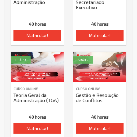
Administração
Secretariado
Executivo
40 horas
40 horas
Matricular!
Matricular!
GRÁTIS!
GRÁTIS!
CURSO ONLINE
CURSO ONLINE
Teoria Geral da
Gestão e Resolução
Administração (TGA)
de Conflitos
40 horas
40 horas
Matricular!
Matricular!