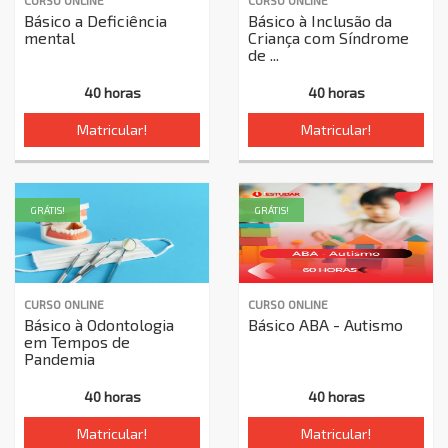
Básico a Deficiência
Básico à Inclusão da
mental
Criança com Síndrome
de ...
40 horas
40 horas
Matricular!
Matricular!
GRÁTIS!
GRÁTIS!
CURSO ONLINE
CURSO ONLINE
Básico à Odontologia
Básico ABA - Autismo
em Tempos de
Pandemia
40 horas
40 horas
Matricular!
Matricular!