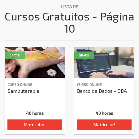
LISTA DE
Cursos Gratuitos - Página
10
GRÁTIS!
GRÁTIS!
CURSO ONLINE
CURSO ONLINE
Bambuterapia
Banco de Dados - DBA
40 horas
40 horas
Matricular!
Matricular!