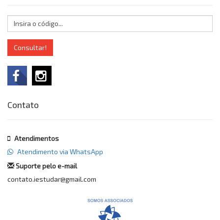
Consultar!
Contato
Atendimentos
Atendimento via WhatsApp
Suporte pelo e-mail
contato.iestudar@gmail.com