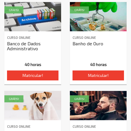
GRÁTIS!
GRÁTIS!
CURSO ONLINE
CURSO ONLINE
Banco de Dados
Banho de Ouro
Administrativo
40 horas
40 horas
Matricular!
Matricular!
GRÁTIS!
GRÁTIS!
CURSO ONLINE
CURSO ONLINE